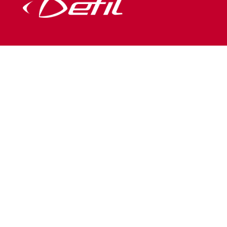
NOS SERVICES
FAQ
Bien préparer vos fichiers
Guide des tailles
VOTRE ESPACE PERSONNEL
Espace revendeur
Espace Intersport
Politique de Confidentialite
A PROPOS
Defil est fabricant de maillots et tenues de sport
personnalisés. Le procédé d’impression numérique