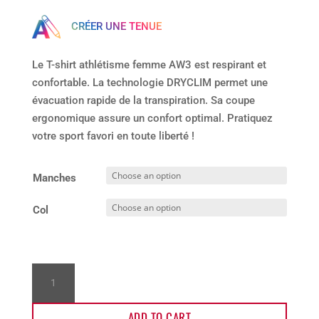
CRÉER UNE TENUE
Le T-shirt athlétisme femme AW3 est respirant et
confortable. La technologie DRYCLIM permet une
évacuation rapide de la transpiration. Sa coupe
ergonomique assure un confort optimal. Pratiquez
votre sport favori en toute liberté !
Manches
Col
T-
shirt
running
ADD TO CART