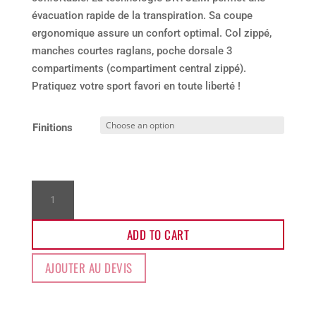
évacuation rapide de la transpiration. Sa coupe
ergonomique assure un confort optimal. Col zippé,
manches courtes raglans, poche dorsale 3
compartiments (compartiment central zippé).
Pratiquez votre sport favori en toute liberté !
Finitions
Maillot
trail
AW4
ADD TO CART
quantity
AJOUTER AU DEVIS