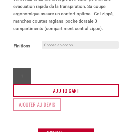
évacuation rapide de la transpiration. Sa coupe
ergonomique assure un confort optimal. Col zippé,
manches courtes raglans, poche dorsale 3
compartiments (compartiment central zippé).
Finitions
Maillot
trail
A4
ADD TO CART
quantity
AJOUTER AU DEVIS